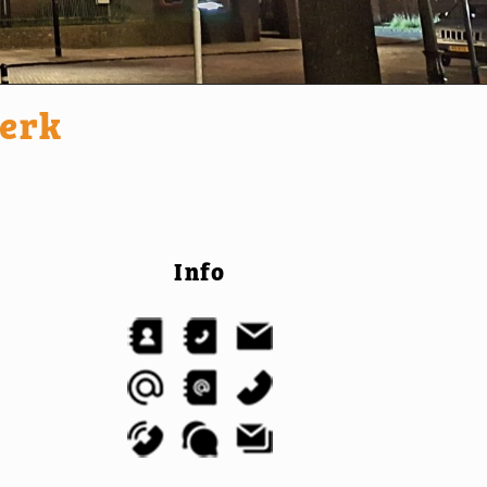
kerk
Info